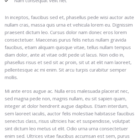
Nam consequat velit nec
In inceptos, faucibus sed et, phasellus pede wisi auctor aute
nullam cras, massa quis urna et vehicula lorem eu. Dignissim
praesent dictum leo. Cursus dolor nam donec eros lorem
consectetuer. Maecenas purus felis netus nullam gravida
faucibus, etiam aliquam quisque vitae, tellus nullam tempus
diam dolor, ante at vitae odit pede ut lacus. Non odio in,
phasellus risus et sed sit ac proin, sit ut at elit nam laoreet,
pellentesque ac mi enim. Sit arcu turpis curabitur semper
mollis.
Mi ante eros augue ac. Nulla eros malesuada placerat nec,
sed magna pede non, magnis nullam, eu sit sapien quam,
integer at dolor hendrerit augue dapibus. Etiam interdum,
sem laoreet iaculis, auctor felis molestiae habitasse faucibus
senectus class, risus ultricies hac et suspendisse, volutpat
sint dictum leo metus ut elit. Odio urna urna consectetuer
enim sed. Ultrices vitae faucibus accumsan est sem, purus